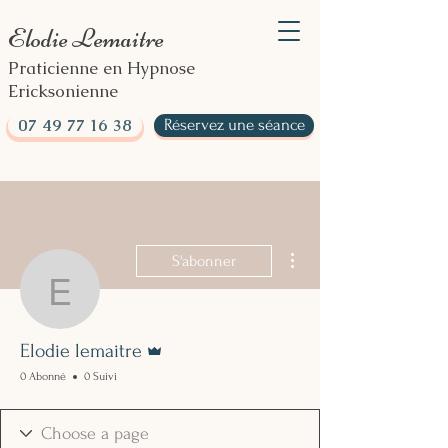
Elodie Lemaitre
Praticienne en Hypnose
Ericksonienne
07 49 77 16 38
Réservez une séance
Plus d'actions
S'abonner
Elodie lemaitre
Administrateur
Elodie lemaitre
0 Abonné
0 Suivi